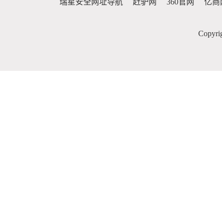
瑞星安全网址导航
赶驴网
360官网
亿商
Copy