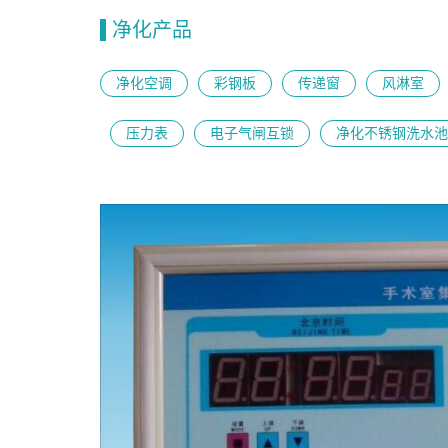
净化产品
净化空调
彩钢板
传递窗
风淋室
压力表
电子气闸互锁
净化不锈钢洗水池