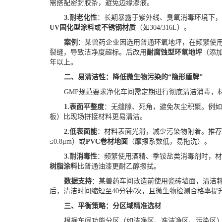
需搭配密封胶条，避免边缘渗液。
3.
耐老化性
：长期暴露于紫外线、臭氧消毒环境下
UV固化型涂料
或
不锈钢材质
（如
304/316L）。
案例
：某兽药企业因选用普通环氧地坪，在频繁使
裂缝，导致洁净度超标。后改用
耐腐蚀型环氧地坪
（添
年以上。
二、易清洁性：降低微生物污染的
“隐形盾牌”
GMP规范要求净化车间需定期进行彻底清洁消毒，
1.
表面平整度
：无缝隙、死角，避免灰尘积聚。例
板）比现场拼接材料更易清洁。
2.
低表面能
：材料表面光滑，减少污染物附着。推
≤0.8μm）或
PVC卷材地面
（摩擦系数低，易拖洗）。
3.
耐消毒性
：频繁使用酒精、季铵盐类消毒剂时，
树脂涂料
比普通油漆更耐乙醇擦拭。
数据支持
：某兽药车间改造前使用瓷砖墙面，清洁
后，清洁时间缩短至
40分钟/次，且微生物检测合格率提升
三、平衡策略：分区域精准选材
根据车间功能分区（如洁净区、准洁净区、污染区