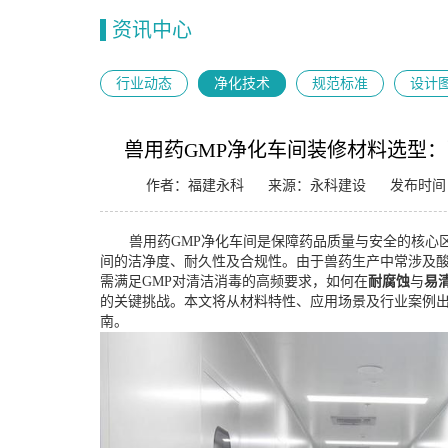
资讯中心
行业动态
净化技术
规范标准
设计
兽用药GMP净化车间装修材料选型
作者：福建永科
来源：永科建设
发布时间：2
兽用药
GMP净化车间是保障药品质量与安全的核心
间的洁净度、耐久性及合规性。由于兽药生产中常涉及
需满足GMP对清洁消毒的高频要求，如何在
耐腐蚀
与
易
的关键挑战。本文将从材料特性、应用场景及行业案例
南。