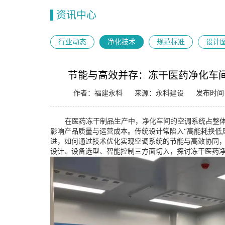
资讯中心
行业动态
净化技术
规范标准
设计
节能与高效并存：冻干医药净化车
作者：福建永科
来源：永科建设
发布时间：2
在医药冻干制品生产中，净化车间的空调系统占整
影响产品质量与运营成本。传统设计常陷入“高能耗换低
进，如何通过技术优化实现空调系统的节能与高效协同
设计、设备选型、智能控制三方面切入，探讨冻干医药