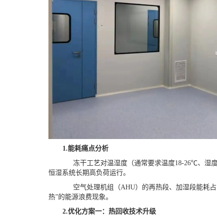
1.
能耗痛点分析
冻干工艺对温湿度（通常要求温度
18-26℃、
恒湿系统长期高负荷运行。
空气处理机组（
AHU）的再热段、加湿段能耗
热”的能源浪费现象。
2.
优化方案一：热回收技术升级