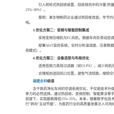
引入转轮式热回收装置，回收排风中的冷量
/热
25%-30%）。
案例：某生物制药企业通过热回收改造，年节约
吨。
3.
优化方案二：变频与智能控制集成
采用变频压缩机与
EC风机，根据车间负荷动态调
部署
AIoT监控系统，实时分析温湿度、压差数
荷模式）。
4.
优化方案三：设备选型与布局优化
选用低阻力高效过滤器（如
ULPA），减少风
合理规划送回风口位置，避免气流短路，缩短空
福建永科
结语
冻干医药净化车间的空调系统优化，不仅是技术升
争力的必然选择。通过热回收、变频控制、智能算法等
前提下，实现能耗降低
15%-35%。未来，随着数字化
行”转向“主动节能”，为医药行业的高质量发展注入可持