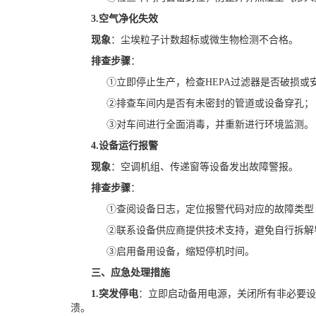
3.
空气净化失效
现象
：尘埃粒子计数超标或微生物检测不合格。
排查步骤
：
①
立即停止生产，检查
HEPA过滤器是否破损或
②排查车间内是否有未密封的管道或设备穿孔；
③对车间进行全面消毒，并重新进行环境监测。
4.
设备运行报警
现象
：空调机组、传递窗等设备发出故障警报。
排查步骤
：
①查阅设备日志，定位报警代码对应的故障类型
②联系设备供应商提供技术支持，避免自行拆解
③启用备用设备，缩短停机时间。
三、应急处理措施
1.
突发停电
：立即启动备用电源，关闭所有非必要
溃。