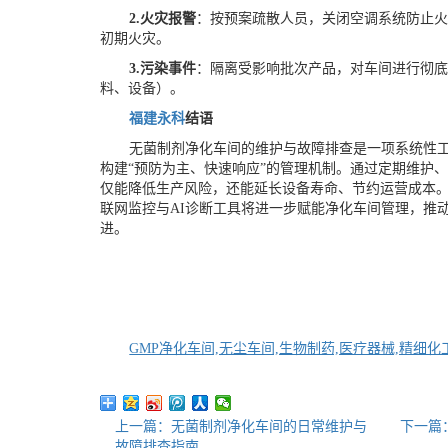
2.
火灾报警
：按预案疏散人员，关闭空调系统防止
初期火灾。
3.
污染事件
：隔离受影响批次产品，对车间进行彻
料、设备）。
福建永科
结语
无菌制剂净化车间的维护与故障排查是一项系统性
构建
“预防为主、快速响应”的管理机制。通过定期维护
仅能降低生产风险，还能延长设备寿命、节约运营成本
联网监控与AI诊断工具将进一步赋能净化车间管理，推
进。
GMP净化车间,无尘车间,生物制药,医疗器械,精细化
上一篇：无菌制剂净化车间的日常维护与
下一篇
故障排查指南