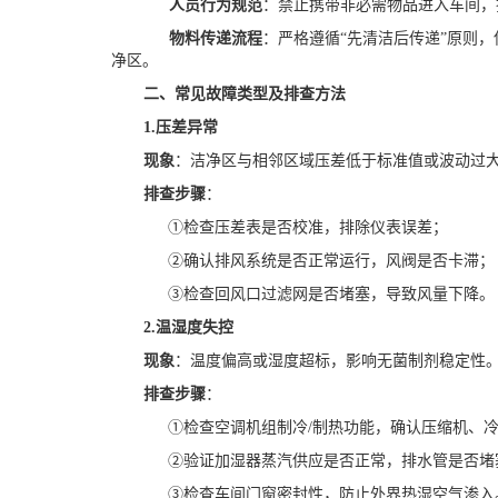
人员行为规范
：禁止携带非必需物品进入车间，
物料传递流程
：严格遵循
“先清洁后传递”原则
净区。
二、常见故障类型及排查方法
1.
压差异常
现象
：洁净区与相邻区域压差低于标准值或波动过
排查步骤
：
①检查压差表是否校准，排除仪表误差；
②确认排风系统是否正常运行，风阀是否卡滞；
③检查回风口过滤网是否堵塞，导致风量下降。
2.
温湿度失控
现象
：温度偏高或湿度超标，影响无菌制剂稳定性
排查步骤
：
①
检查空调机组制冷
/制热功能，确认压缩机、
②验证加湿器蒸汽供应是否正常，排水管是否堵
③检查车间门窗密封性，防止外界热湿空气渗入