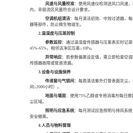
风速与风量校准
：使用风速仪检测送风口风速，
内，非层流区风量符合设计要求。
空调机组清洁
：每月清洁初效、中效过滤器，每
器等部件，防止微生物滋生。
2.
温湿度与压差控制
参数监控
：通过温湿度传感器与压差表实时记录
45%-65%，相邻洁净区压差≥10Pa。
异常响应
：若参数偏离设定值，需立即检查空调
传感器故障或管道泄漏。
3.
设备与设施保养
传递窗与气锁间
：每周清洁紫外灯管表面灰尘，
间
≤2000小时）。
地面与墙面
：使用
75%乙醇或专用消毒剂每日
尘区域。
照明与应急系统
：每月测试应急照明与排风系统
安全撤离。
4.
人员与物料管理